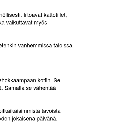
isesti. Irtoavat kattotiilet,
tka vaikuttavat myös
 etenkin vanhemmissa taloissa.
atehokkaampaan kotiin. Se
ää. Samalla se vähentää
pitkäikäisimmistä tavoista
uoden jokaisena päivänä.