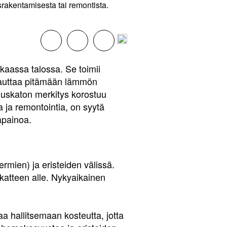
srakentamisesta tai remontista.
kkaassa talossa. Se toimii
 auttaa pitämään lämmön
aluskaton merkitys korostuu
 ja remontointia, on syytä
apainoa.
kermien) ja eristeiden välissä.
ikatteen alle. Nykyaikainen
aa hallitsemaan kosteutta, jotta