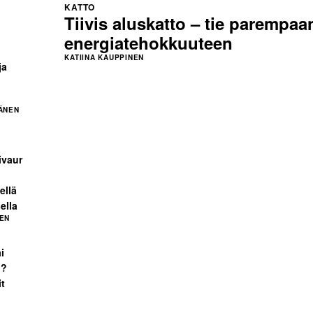
o
KATTO
Tiivis aluskatto – tie parempaa
energiatehokkuuteen
KATIINA KAUPPINEN
ja
ÄNEN
ivaur
ellä
ella
EN
i
n?
it