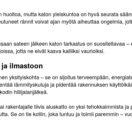
n huoltoa, mutta katon yleiskuntoa on hyvä seurata säännöll
keutuneet rännit voivat ajan myötä aiheuttaa ongelmia, jo
saan sateen jälkeen katon tarkastus on suositeltavaa –
oissa, jotta ne eivät kasva kalliiksi vaurioiksi.
 ja ilmastoon
kninen yksityiskohta – se on sijoitus terveempään, energi
nentää lämmityskuluja ja pidentää rakennuksen käyttöik
odin hiilijalanjälkeä.
i rakentajalle tiivis aluskatto on yksi tehokkaimmista ja 
ta. Se on tie kotiin, joka tuntuu ja toimii paremmin – v