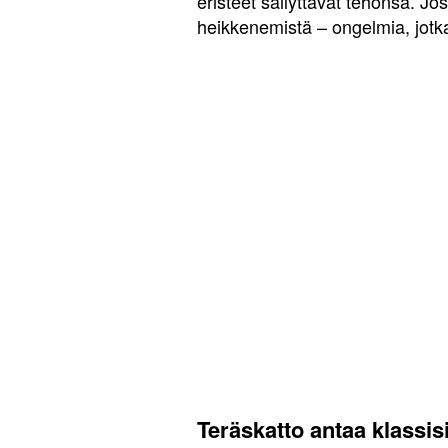
eristeet säilyttävät tehonsa. J
heikkenemistä – ongelmia, jotka
Teräskatto antaa klassisi