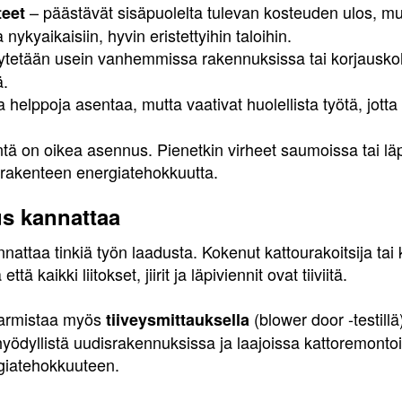
– päästävät sisäpuolelta tulevan kosteuden ulos, m
teet
nykyaikaisiin, hyvin eristettyihin taloihin.
tetään usein vanhemmissa rakennuksissa tai korjauskoh
ä.
a helppoja asentaa, mutta vaativat huolellista työtä, jotta t
intä on oikea asennus. Pienetkin virheet saumoissa tai lä
o rakenteen energiatehokkuutta.
s kannattaa
nnattaa tinkiä työn laadusta. Kokenut kattourakoitsija tai
ä kaikki liitokset, jiirit ja läpiviennit ovat tiiviitä.
varmistaa myös
(blower door -testillä
tiiveysmittauksella
yödyllistä uudisrakennuksissa ja laajoissa kattoremontoi
giatehokkuuteen.