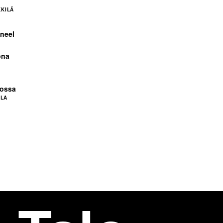
KKILÄ
neel
ona
tossa
OLA