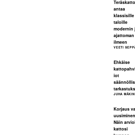
Teräskatt
antaa
klassisille
taloille
modernin 
ajattoman
ilmeen
VEETI SEPP
Ehkäise
kattopahv
iot
säännöllis
tarkastuks
JUHA MÄKIN
Korjaus va
uusimine
Näin arvio
kattosi