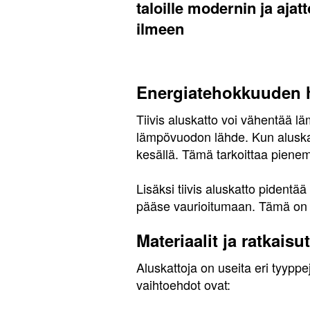
taloille modernin ja aja
ilmeen
Energiatehokkuuden 
Tiivis aluskatto voi vähentää lä
lämpövuodon lähde. Kun aluskatt
kesällä. Tämä tarkoittaa piene
Lisäksi tiivis aluskatto pident
pääse vaurioitumaan. Tämä on si
Materiaalit ja ratkaisut
Aluskattoja on useita eri tyyppe
vaihtoehdot ovat: