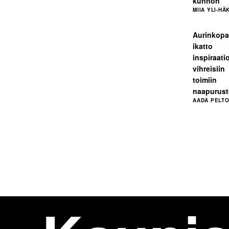
kunnon
MIIA YLI-HÄ
Aurinkopa
ikatto
inspiraati
vihreisiin
toimiin
naapurus
AADA PELT