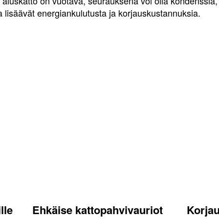
os aluskatto on vuotava, seurauksena voi olla kondenssia
 lisäävät energiankulutusta ja korjauskustannuksia.
lle
Ehkäise kattopahvivauriot
Korja