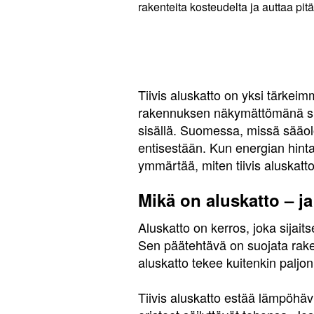
rakenteita kosteudelta ja auttaa pi
Tiivis aluskatto on yksi tärkeim
rakennuksen näkymättömänä suo
sisällä. Suomessa, missä sääolo
entisestään. Kun energian hint
ymmärtää, miten tiivis aluskat
Mikä on aluskatto – ja
Aluskatto on kerros, joka sijaits
Sen päätehtävä on suojata raken
aluskatto tekee kuitenkin palj
Tiivis aluskatto estää lämpöhäv