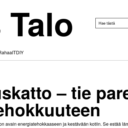
 Talo
Rahaa
IT
DIY
luskatto – tie p
tehokkuuteen
tto on avain energiatehokkaaseen ja kestävään kotiin. Se estää 