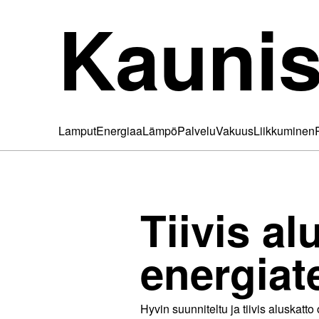
Kaunis
Lamput
Energiaa
Lämpö
Palvelu
Vakuus
Liikkuminen
Tiivis a
energia
Hyvin suunniteltu ja tiivis aluska