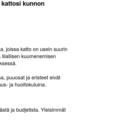
t kattosi kunnon
a, joissa katto on usein suurin
ä liiallisen kuumenemisen
yksessä.
a, puuosat ja eristeet eivät
us- ja huoltokuluina.
iästä ja budjetista. Yleisimmät