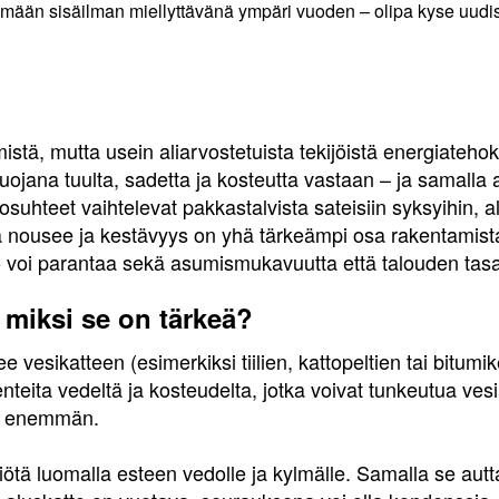
tämään sisäilman miellyttävänä ympäri vuoden – olipa kyse uudi
mistä, mutta usein aliarvostetuista tekijöistä energiateho
jana tuulta, sadetta ja kosteutta vastaan – ja samalla
suhteet vaihtelevat pakkastalvista sateisiin syksyihin, 
a nousee ja kestävyys on yhä tärkeämpi osa rakentamista
to voi parantaa sekä asumismukavuutta että talouden tas
 miksi se on tärkeä?
ee vesikatteen (esimerkiksi tiilien, kattopeltien tai bitumi
teita vedeltä ja kosteudelta, jotka voivat tunkeutua ves
on enemmän.
iötä luomalla esteen vedolle ja kylmälle. Samalla se autt