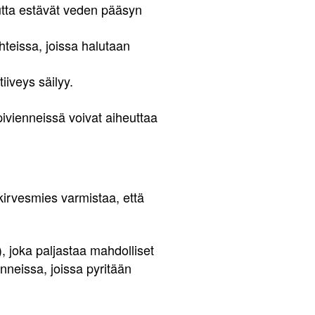
utta estävät veden pääsyn
teissa, joissa halutaan
iiveys säilyy.
pivienneissä voivat aiheuttaa
 kirvesmies varmistaa, että
), joka paljastaa mahdolliset
nneissa, joissa pyritään