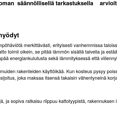
ttoman
säännöllisellä tarkastuksella
arvioi
hyödyt
mpöhäviötä merkittävästi, erityisesti vanhemmissa taloiss
o toimii oikein, se pitää lämmön sisällä talvella ja estä
mpää energiankulutusta sekä lämmityksessä että viilenn
ää muiden rakenteiden käyttöikää. Kun kosteus pysyy poiss
joitus, joka maksaa itsensä takaisin vähentyneinä korja
jä, ja sopiva ratkaisu riippuu kattotyypistä, rakennuksen 