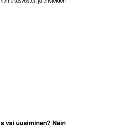
, homekasvustoa ja eristeiden
us vai uusiminen? Näin