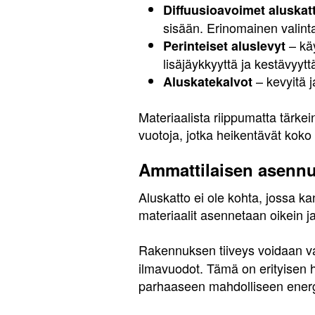
Diffuusioavoimet aluskat
sisään. Erinomainen valinta 
– käy
Perinteiset aluslevyt
lisäjäykkyyttä ja kestävyytt
– kevyitä j
Aluskatekalvot
Materiaalista riippumatta tärke
vuotoja, jotka heikentävät kok
Ammattilaisen asennu
Aluskatto ei ole kohta, jossa ka
materiaalit asennetaan oikein ja ett
Rakennuksen tiiveys voidaan 
ilmavuodot. Tämä on erityisen h
parhaaseen mahdolliseen ener