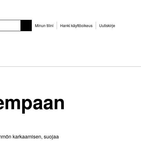
Minun tilini
Hanki käyttöoikeus
Uutiskirje
arempaan
lämmön karkaamisen, suojaa