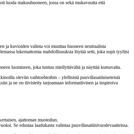
ta voit luoda makuuhuoneen, jossa on sekä mukavuutta että
n ja kuvioiden valinta voi muuttaa huoneen neutraalista
lemassa lukemattomia mahdollisuuksia löytää setti, joka sopii tyyliisi
uoneen luomiseen, joka tuntuu miellyttävältä ja näyttää kutsuvalta.
noilla oleviin vaihtoehtoihin – ylellisistä puuvillasatiiniseteistä
siin ja ne on tiivistetty tarjoamaan informatiivinen ja inspiroiva
kertaisen, ajattoman muotoilun.
uoksi. Se edustaa laadukasta valintaa puuvillasatiinivuodevaatteissa.