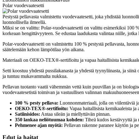
Polar vuodevaatesetti
Pestystä pellavasta valmistettu vuodevaatesetti, joka yhdistää luonnol
luonnollisella ilmeellä.
Miksi se on valittu: Polar-vuodevaatesetti on valittu esimerkiksi 100 
korkeaan hengittävyyteen. Se edustaa laadukasta valintaa niille, jo
Polar-vuodevaatesetti on valmistettu 100 % pestystä pellavasta, luonnon
säätelemään kehon lämpötilaa yön aikana.
Materiaali on OEKO-TEX®-sertifioitu ja vapaa haitallisista kemikaaleista
Setti koostuu yhdestä pussilakanasta ja yhdestä tyynyliinasta, ja siin
ja tuntuu mukavammalta nukkua.
Pellavan tuotanto vaatii vähemmän vettä kuin puuvillan ja on biolog
vuodevaatesetistä toimivan ja vastuullisen valinnan makuuhuoneeseen
100 % pesty pellava:
Luonnonmateriaali, jolla on viilentäviä j
OEKO-TEX®-sertifioitu:
Vapaa haitallisista kemikaaleista ja 
Satiinisidos:
Antaa sileän ja miellyttävän pinnan.
350 lankaa neliötuumaa kohden:
Tiheä kudos kestävyyttä ja 
Pehmenee ajan myötä:
Pellavan rakenne paranee käytön ja p
Edut ja haitat