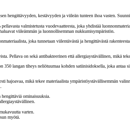
lisen hengittävyyden, kestävyyden ja viileän tunteen ihoa vasten. Suunn
% pellavasta valmistetusta vuodevaatteesta, joka yhdistää luonnonmateria
tka haluavat viileämmän ja luonnollisemman nukkumisympäristön.
materiaalista, joka tunnetaan viilentävästä ja hengittävästä rakenteestaa
. Pellava on sekä antibakteerinen että allergiaystävällinen, mikä tekee s
ä on 350 langan tiheys neliötuumaa kohden satiinisidoksella, joka antaa
isesti hajoavaa, mikä tekee materiaalista ympäristöystävällisemmän val
.
a hengittäviä ominaisuuksia.
allergiaystävällinen.
mukavuutta varten.
esun myötä.