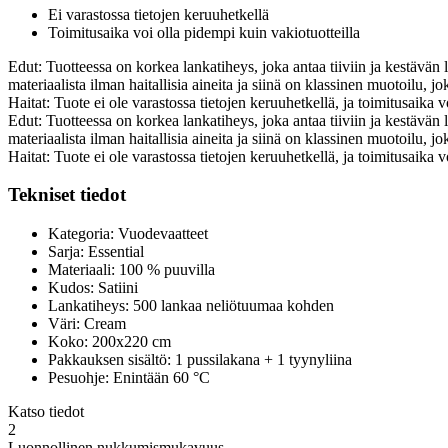
Ei varastossa tietojen keruuhetkellä
Toimitusaika voi olla pidempi kuin vakiotuotteilla
Edut: Tuotteessa on korkea lankatiheys, joka antaa tiiviin ja kestävän
materiaalista ilman haitallisia aineita ja siinä on klassinen muotoilu,
Haitat: Tuote ei ole varastossa tietojen keruuhetkellä, ja toimitusaika v
Edut: Tuotteessa on korkea lankatiheys, joka antaa tiiviin ja kestävän
materiaalista ilman haitallisia aineita ja siinä on klassinen muotoilu,
Haitat: Tuote ei ole varastossa tietojen keruuhetkellä, ja toimitusaika v
Tekniset tiedot
Kategoria: Vuodevaatteet
Sarja: Essential
Materiaali: 100 % puuvilla
Kudos: Satiini
Lankatiheys: 500 lankaa neliötuumaa kohden
Väri: Cream
Koko: 200x220 cm
Pakkauksen sisältö: 1 pussilakana + 1 tyynyliina
Pesuohje: Enintään 60 °C
Katso tiedot
2
Luonnollinen nukkumismukavuus