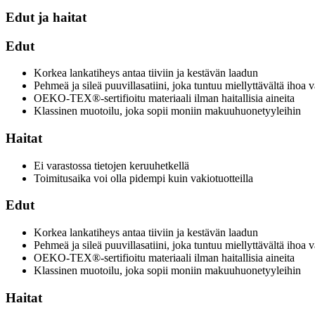
Edut ja haitat
Edut
Korkea lankatiheys antaa tiiviin ja kestävän laadun
Pehmeä ja sileä puuvillasatiini, joka tuntuu miellyttävältä ihoa 
OEKO-TEX®-sertifioitu materiaali ilman haitallisia aineita
Klassinen muotoilu, joka sopii moniin makuuhuonetyyleihin
Haitat
Ei varastossa tietojen keruuhetkellä
Toimitusaika voi olla pidempi kuin vakiotuotteilla
Edut
Korkea lankatiheys antaa tiiviin ja kestävän laadun
Pehmeä ja sileä puuvillasatiini, joka tuntuu miellyttävältä ihoa 
OEKO-TEX®-sertifioitu materiaali ilman haitallisia aineita
Klassinen muotoilu, joka sopii moniin makuuhuonetyyleihin
Haitat