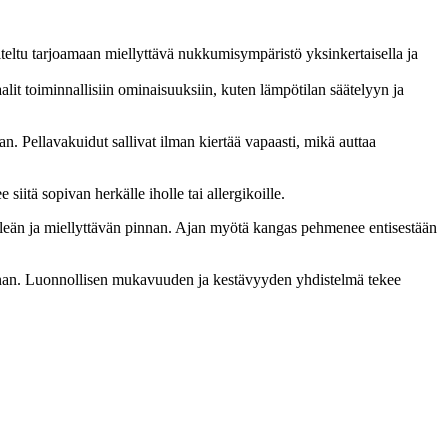
iteltu tarjoamaan miellyttävä nukkumisympäristö yksinkertaisella ja
alit toiminnallisiin ominaisuuksiin, kuten lämpötilan säätelyyn ja
n. Pellavakuidut sallivat ilman kiertää vapaasti, mikä auttaa
iitä sopivan herkälle iholle tai allergikoille.
 sileän ja miellyttävän pinnan. Ajan myötä kangas pehmenee entisestään
innan. Luonnollisen mukavuuden ja kestävyyden yhdistelmä tekee