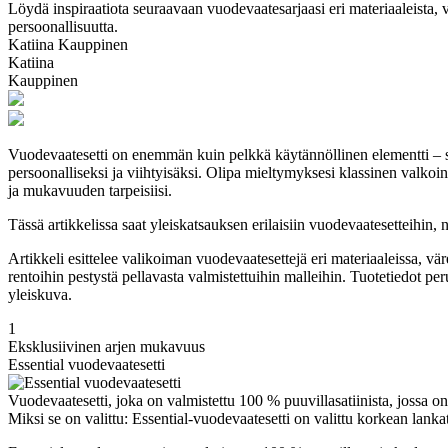
Löydä inspiraatiota seuraavaan vuodevaatesarjaasi eri materiaaleista, 
persoonallisuutta.
Katiina Kauppinen
Katiina
Kauppinen
Vuodevaatesetti on enemmän kuin pelkkä käytännöllinen elementti – se
persoonalliseksi ja viihtyisäksi. Olipa mieltymyksesi klassinen valkoin
ja mukavuuden tarpeisiisi.
Tässä artikkelissa saat yleiskatsauksen erilaisiin vuodevaatesetteihin, 
Artikkeli esittelee valikoiman vuodevaatesettejä eri materiaaleissa, vär
rentoihin pestystä pellavasta valmistettuihin malleihin. Tuotetiedot peru
yleiskuva.
1
Eksklusiivinen arjen mukavuus
Essential vuodevaatesetti
Vuodevaatesetti, joka on valmistettu 100 % puuvillasatiinista, jossa
Miksi se on valittu: Essential-vuodevaatesetti on valittu korkean lan