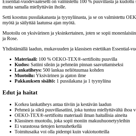
Essential-vuodevaatesetti on valmistettu 100 % puuvillasta ja kudottu
mutta samalla miellyttävän iholle.
Setti koostuu pussilakanasta ja tyynyliinasta, ja se on valmistettu OEK
myötä ja säilyttää laatunsa ajan myötä.
Muotoilu on yksivärinen ja yksinkertainen, joten se sopii monenlaisi
ja Rose.
Yhdistämällä laadun, mukavuuden ja klassisen estetiikan Essential-vuo
Materiaali:
100 % OEKO-TEX®-sertifioitu puuvilla
Kudos:
Satiini sileän ja pehmeän pinnan saavuttamiseksi
Lankatiheys:
500 lankaa neliötuumaa kohden
Muotoilu:
Yksivärinen ja ajaton ilme
Pakkauksen sisältö:
1 pussilakana ja 1 tyynyliina
Edut ja haitat
Korkea lankatiheys antaa tiiviin ja kestävän laadun
Pehmeä ja sileä puuvillasatiini, joka tuntuu miellyttävältä ihoa 
OEKO-TEX®-sertifioitu materiaali ilman haitallisia aineita
Klassinen muotoilu, joka sopii moniin makuuhuonetyyleihin
Ei varastossa tietojen keruuhetkellä
Toimitusaika voi olla pidempi kuin vakiotuotteilla