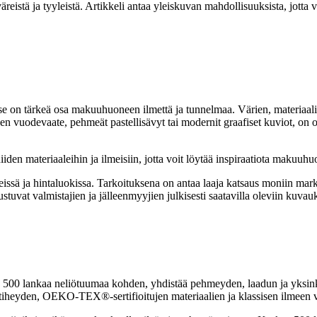
väreistä ja tyyleistä. Artikkeli antaa yleiskuvan mahdollisuuksista, jot
 on tärkeä osa makuuhuoneen ilmettä ja tunnelmaa. Värien, materiaalie
en vuodevaate, pehmeät pastellisävyt tai modernit graafiset kuviot, on o
niiden materiaaleihin ja ilmeisiin, jotta voit löytää inspiraatiota makuuh
eissä ja hintaluokissa. Tarkoituksena on antaa laaja katsaus moniin markki
stuvat valmistajien ja jälleenmyyjien julkisesti saatavilla oleviin kuvauk
 on 500 lankaa neliötuumaa kohden, yhdistää pehmeyden, laadun ja yksin
katiheyden, OEKO-TEX®-sertifioitujen materiaalien ja klassisen ilmeen v