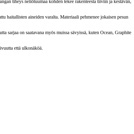
angan tiheys neliötuumaa kohden tekee rakenteesta tiiviin ja kestävän,
tattu haitallisten aineiden varalta. Materiaali pehmenee jokaisen pesun
mutta sarjaa on saatavana myös muissa sävyissä, kuten Ocean, Graphite
ivuutta että ulkonäköä.