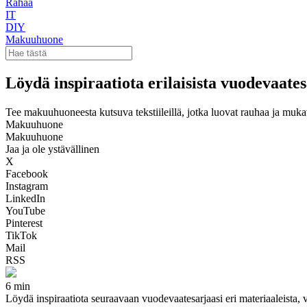
Rahaa
IT
DIY
Makuuhuone
Löydä inspiraatiota erilaisista vuodevaates
Tee makuuhuoneesta kutsuva tekstiileillä, jotka luovat rauhaa ja muka
Makuuhuone
Makuuhuone
Jaa ja ole ystävällinen
X
Facebook
Instagram
LinkedIn
YouTube
Pinterest
TikTok
Mail
RSS
6 min
Löydä inspiraatiota seuraavaan vuodevaatesarjaasi eri materiaaleista, 