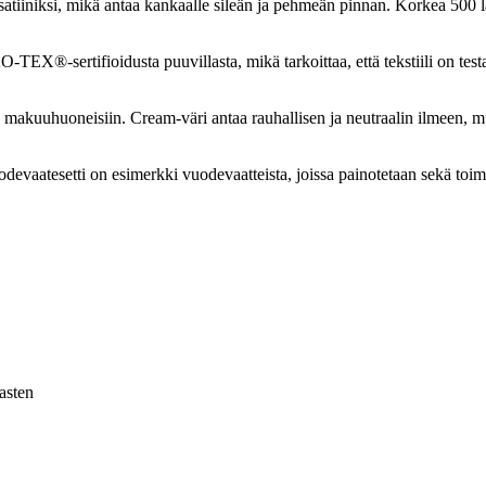
 satiiniksi, mikä antaa kankaalle sileän ja pehmeän pinnan. Korkea 500 l
O-TEX®-sertifioidusta puuvillasta, mikä tarkoittaa, että tekstiili on tes
in makuuhuoneisiin. Cream-väri antaa rauhallisen ja neutraalin ilmeen, 
devaatesetti on esimerkki vuodevaatteista, joissa painotetaan sekä toim
vasten