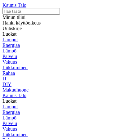
Kaunis Talo
Minun tilini
Hanki käyttöoikeus
Uutiskirje
Luokat
Lamput
Energiaa
Lämpö
Palvelu
Vakuus
Liikkuminen
Rahaa
IT
DIY
Makuuhuone
Kaunis Talo
Luokat
Lamput
Energiaa
Lämpö
Palvelu
Vakuus
Liikkuminen