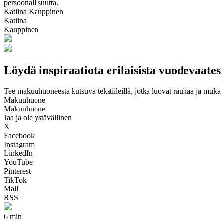
persoonallisuutta.
Katiina Kauppinen
Katiina
Kauppinen
Löydä inspiraatiota erilaisista vuodevaates
Tee makuuhuoneesta kutsuva tekstiileillä, jotka luovat rauhaa ja muka
Makuuhuone
Makuuhuone
Jaa ja ole ystävällinen
X
Facebook
Instagram
LinkedIn
YouTube
Pinterest
TikTok
Mail
RSS
6 min