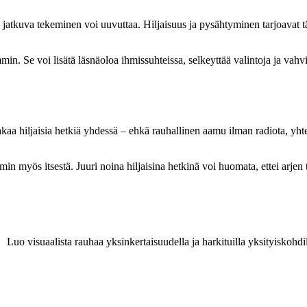
a jatkuva tekeminen voi uuvuttaa. Hiljaisuus ja pysähtyminen tarjoavat
in. Se voi lisätä läsnäoloa ihmissuhteissa, selkeyttää valintoja ja vahv
 jakaa hiljaisia hetkiä yhdessä – ehkä rauhallinen aamu ilman radiota, yht
n myös itsestä. Juuri noina hiljaisina hetkinä voi huomata, ettei arjen t
Luo visuaalista rauhaa yksinkertaisuudella ja harkituilla yksityiskohdi