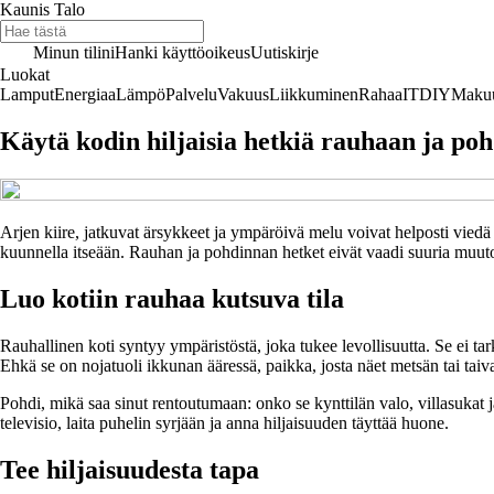
Kaunis Talo
Minun tilini
Hanki käyttöoikeus
Uutiskirje
Luokat
Lamput
Energiaa
Lämpö
Palvelu
Vakuus
Liikkuminen
Rahaa
IT
DIY
Maku
Käytä kodin hiljaisia hetkiä rauhaan ja po
Arjen kiire, jatkuvat ärsykkeet ja ympäröivä melu voivat helposti vied
kuunnella itseään. Rauhan ja pohdinnan hetket eivät vaadi suuria muutoks
Luo kotiin rauhaa kutsuva tila
Rauhallinen koti syntyy ympäristöstä, joka tukee levollisuutta. Se ei tarkoi
Ehkä se on nojatuoli ikkunan ääressä, paikka, josta näet metsän tai taiv
Pohdi, mikä saa sinut rentoutumaan: onko se kynttilän valo, villasukat j
televisio, laita puhelin syrjään ja anna hiljaisuuden täyttää huone.
Tee hiljaisuudesta tapa