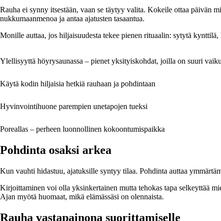
Rauha ei synny itsestään, vaan se täytyy valita. Kokeile ottaa päivän mitt
nukkumaanmenoa ja antaa ajatusten tasaantua.
Monille auttaa, jos hiljaisuudesta tekee pienen rituaalin: sytytä kynttilä
Ylellisyyttä höyrysaunassa – pienet yksityiskohdat, joilla on suuri vaik
Käytä kodin hiljaisia hetkiä rauhaan ja pohdintaan
Hyvinvointihuone parempien unetapojen tueksi
Poreallas – perheen luonnollinen kokoontumispaikka
Pohdinta osaksi arkea
Kun vauhti hidastuu, ajatuksille syntyy tilaa. Pohdinta auttaa ymmärtäm
Kirjoittaminen voi olla yksinkertainen mutta tehokas tapa selkeyttää mieltä
Ajan myötä huomaat, mikä elämässäsi on olennaista.
Rauha vastapainona suorittamiselle