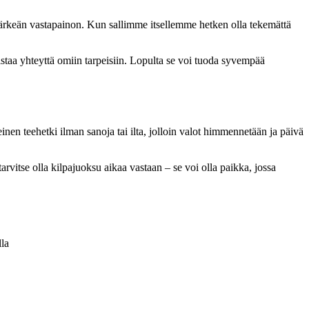
 tärkeän vastapainon. Kun sallimme itsellemme hetken olla tekemättä
istaa yhteyttä omiin tarpeisiin. Lopulta se voi tuoda syvempää
einen teehetki ilman sanoja tai ilta, jolloin valot himmennetään ja päivä
arvitse olla kilpajuoksu aikaa vastaan – se voi olla paikka, jossa
lla