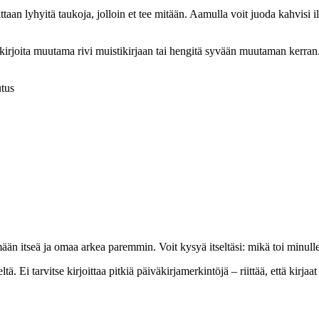
aan lyhyitä taukoja, jolloin et tee mitään. Aamulla voit juoda kahvisi ilm
, kirjoita muutama rivi muistikirjaan tai hengitä syvään muutaman kerran. 
utus
ään itseä ja omaa arkea paremmin. Voit kysyä itseltäsi: mikä toi minulle
. Ei tarvitse kirjoittaa pitkiä päiväkirjamerkintöjä – riittää, että kirjaat