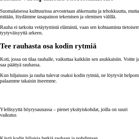
Suomalaisessa kulttuurissa arvostetaan ahkeruutta ja tehokkuutta, mutt
mitään, löydämme tasapainon tekemisen ja olemisen välillä.
Rauha ei tarkoita vetäytymistä elämästä, vaan sen kohtaamista tietoisemm
tyytyväisyyttä arkeen.
Tee rauhasta osa kodin rytmiä
Koti, jossa on tilaa rauhalle, vaikuttaa kaikkiin sen asukkaisiin. Voitte
saa päättyä rauhassa.
Kun hiljaisuus ja rauha tulevat osaksi kodin rytmiä, ne löytyvät helpommi
palaamme takaisin itseemme.
Ylellisyyttä höyrysaunassa – pienet yksityiskohdat, joilla on suuri
vaikutus
Käytä kodin hiljaisia hetkiä rauhaan ja pohdintaan