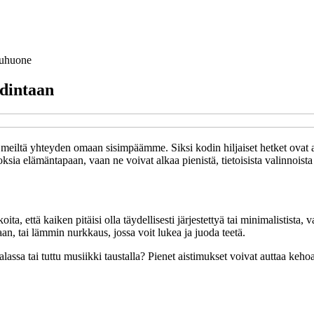
uhuone
hdintaan
ä meiltä yhteyden omaan sisimpäämme. Siksi kodin hiljaiset hetket ovat 
ia elämäntapaan, vaan ne voivat alkaa pienistä, tietoisista valinnoista 
ta, että kaiken pitäisi olla täydellisesti järjestettyä tai minimalistista, 
aan, tai lämmin nurkkaus, jossa voit lukea ja juoda teetä.
alassa tai tuttu musiikki taustalla? Pienet aistimukset voivat auttaa ke