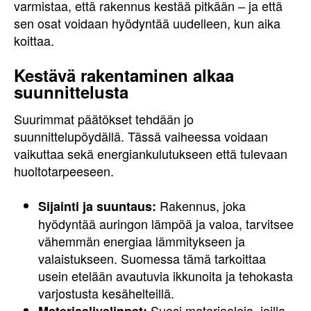
varmistaa, että rakennus kestää pitkään – ja että
sen osat voidaan hyödyntää uudelleen, kun aika
koittaa.
Kestävä rakentaminen alkaa
suunnittelusta
Suurimmat päätökset tehdään jo
suunnittelupöydällä. Tässä vaiheessa voidaan
vaikuttaa sekä energiankulutukseen että tulevaan
huoltotarpeeseen.
Rakennus, joka
Sijainti ja suuntaus:
hyödyntää auringon lämpöä ja valoa, tarvitsee
vähemmän energiaa lämmitykseen ja
valaistukseen. Suomessa tämä tarkoittaa
usein etelään avautuvia ikkunoita ja tehokasta
varjostusta kesähelteillä.
Suosi materiaaleja, joilla