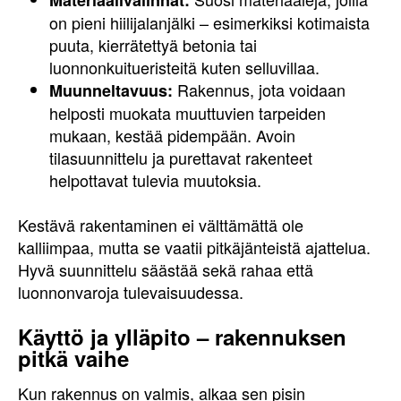
Materiaalivalinnat:
on pieni hiilijalanjälki – esimerkiksi kotimaista
puuta, kierrätettyä betonia tai
luonnonkuitueristeitä kuten selluvillaa.
Rakennus, jota voidaan
Muunneltavuus:
helposti muokata muuttuvien tarpeiden
mukaan, kestää pidempään. Avoin
tilasuunnittelu ja purettavat rakenteet
helpottavat tulevia muutoksia.
Kestävä rakentaminen ei välttämättä ole
kalliimpaa, mutta se vaatii pitkäjänteistä ajattelua.
Hyvä suunnittelu säästää sekä rahaa että
luonnonvaroja tulevaisuudessa.
Käyttö ja ylläpito – rakennuksen
pitkä vaihe
Kun rakennus on valmis, alkaa sen pisin