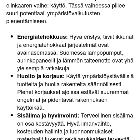
elinkaaren vaihe: käyttö. Tässä vaiheessa piilee
suuri potentiaali ympäristövaikutusten
pienentämiseen.
Hyvä eristys, tiiviit ikkunat
Energiatehokkuus:
ja energiatehokkaat järjestelmät ovat
avainasemassa. Suomessa lämpöpumput,
aurinkopaneelit ja lämmön talteenotto ovat yhä
yleisempiä ratkaisuja.
Käytä ympäristöystävällisiä
Huolto ja korjaus:
tuotteita ja huolla rakenteita säännöllisesti.
Pienet korjaukset ajoissa estävät suuremmat
ongelmat ja pidentävät rakennuksen
käyttöikää.
Terveellinen sisäilma
Sisäilma ja hyvinvointi:
on osa kestävyyttä. Hyvä ilmanvaihto,
kosteuden hallinta ja luonnonmukaiset
materiaalit tukevat sekä asukkaiden terveyttä